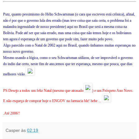
Putz, quanto pessimismo do Hélio Schwartsman (o cara que escreveu está crônica), afinal,
não é por que o governo lula deu errado (mas teve coisa que saiu certa, o problema foi a
malandra ingenuidade de nosso presidente) aqui no Brasil que será a mesma coisa na
Bolivia. Pode até ser que saia errado, mas uma coisa que não temos hoje e os bolivianos
tem agora é esperança de um governo que pode sim, fazer muito pelo povo.
Algo parecido com o Natal de 2002 aqui no Brasil, quando tinhamos muitas esperanças no
nosso novo governo.
Mesmo usando a lógica, como o seu Schwartsman utilizou, de ser improvável o governo
do indio dar certo, neste fim de ano,temos que ter esperança, mesmo que pouca, que dias
melhores virão.
PS:Desejo a todos um feliz Natal (mesmo que atrasado
) e um Próspero Ano Novo.
E não esqueça de comprar hoje o ENGOV na farmacia blz! hehe ...
.Até 2006!!
Casper
às
02:19